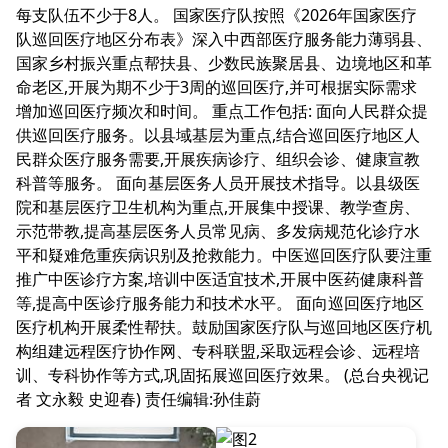
每支队伍不少于8人。 国家医疗队按照《2026年国家医疗
队巡回医疗地区分布表》深入中西部医疗服务能力薄弱县、
国家乡村振兴重点帮扶县、少数民族聚居县、边境地区和革
命老区,开展为期不少于3周的巡回医疗,并可根据实际需求
增加巡回医疗频次和时间。 重点工作包括: 面向人民群众提
供巡回医疗服务。以县域基层为重点,结合巡回医疗地区人
民群众医疗服务需要,开展疾病诊疗、组织会诊、健康宣教
科普等服务。 面向基层医务人员开展技术指导。以县级医
院和基层医疗卫生机构为重点,开展集中授课、教学查房、
示范带教,提高基层医务人员常见病、多发病规范化诊疗水
平和疑难危重疾病识别及抢救能力。中医巡回医疗队要注重
推广中医诊疗方案,培训中医适宜技术,开展中医药健康科普
等,提高中医诊疗服务能力和技术水平。 面向巡回医疗地区
医疗机构开展柔性帮扶。鼓励国家医疗队与巡回地区医疗机
构组建远程医疗协作网、专科联盟,采取远程会诊、远程培
训、专科协作等方式,巩固拓展巡回医疗效果。 (总台央视记
者 文永毅 史迎春) 责任编辑:孙佳蔚